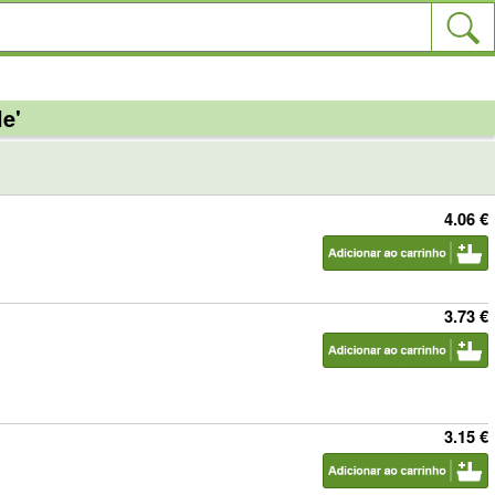
e'
4.06 €
3.73 €
3.15 €