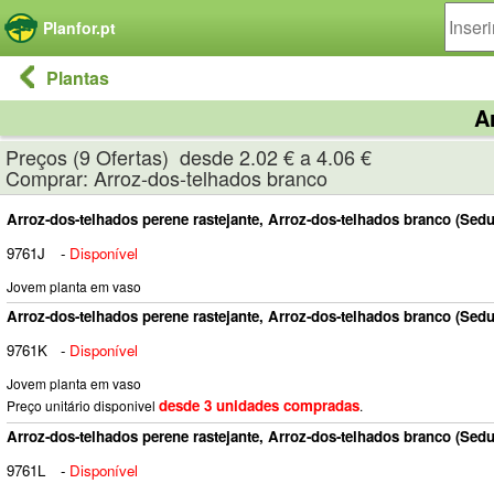
Painel de Gerenciamento de Cookies
Planfor.pt
Plantas
A
Preços (9 Ofertas) desde 2.02 € a 4.06 €
Comprar: Arroz-dos-telhados branco
Arroz-dos-telhados perene rastejante, Arroz-dos-telhados branco (Sed
9761J
-
Disponível
Jovem planta em vaso
Arroz-dos-telhados perene rastejante, Arroz-dos-telhados branco (Sed
9761K
-
Disponível
Jovem planta em vaso
desde 3 unidades compradas
Preço unitário disponivel
.
Arroz-dos-telhados perene rastejante, Arroz-dos-telhados branco (Sed
9761L
-
Disponível