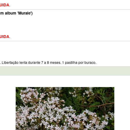
LUIDA
.
um album 'Murale')
LUIDA
.
 Libertação lenta durante 7 a 8 meses. 1 pastilha por buraco.