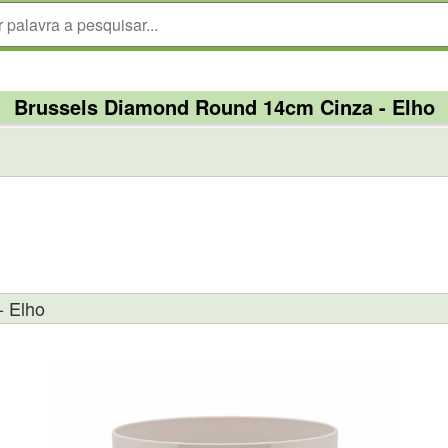
Brussels Diamond Round 14cm Cinza - Elho
- Elho