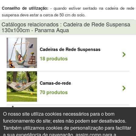
Conselho de utilização:
- quando estiver sentado na cadeira de rede
suspensa deve estar a cerca de 50 cm do solo.
Catálogos relacionados : Cadeira de Rede Suspensa
130x100cm - Panama Aqua
Cadeiras de Rede Suspensas
18 produtos
Camas-de-rede
70 produtos
O nosso site utiliza cookies necessários para o bom
Tendências casa e jardim 2026
funcionamento do site; estes não podem ser desativados.
47 produtos
Também utilizamos cookies de personalização para facilitar
a sua experiência de navegação, assim como para a