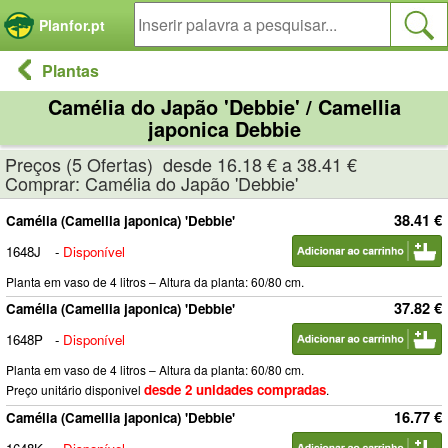
Painel de Gerenciamento de Cookies
Planfor.pt
Plantas
Camélia do Japão 'Debbie' / Camellia
japonica Debbie
Preços (5 Ofertas) desde 16.18 € a 38.41 €
Comprar: Camélia do Japão 'Debbie'
38.41 €
Camélia (Camellia japonica) 'Debbie'
1648J
-
Disponível
Planta em vaso de 4 litros – Altura da planta: 60/80 cm.
37.82 €
Camélia (Camellia japonica) 'Debbie'
1648P
-
Disponível
Planta em vaso de 4 litros – Altura da planta: 60/80 cm.
desde 2 unidades compradas
Preço unitário disponivel
.
16.77 €
Camélia (Camellia japonica) 'Debbie'