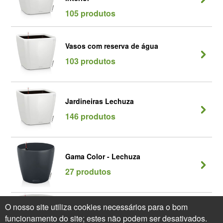
105 produtos
Vasos com reserva de água
103 produtos
Jardineiras Lechuza
146 produtos
Gama Color - Lechuza
27 produtos
O nosso site utiliza cookies necessários para o bom
Seleção Classico - Lechuza
funcionamento do site; estes não podem ser desativados.