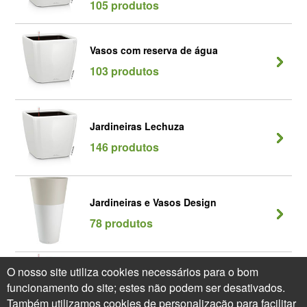
105 produtos
Vasos com reserva de água
103 produtos
Jardineiras Lechuza
146 produtos
Jardineiras e Vasos Design
78 produtos
O nosso site utiliza cookies necessários para o bom
Seleção Delta - Lechuza
funcionamento do site; estes não podem ser desativados.
10 produtos
Também utilizamos cookies de personalização para facilitar