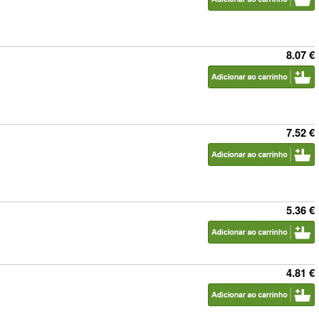
8.07 €
7.52 €
5.36 €
4.81 €