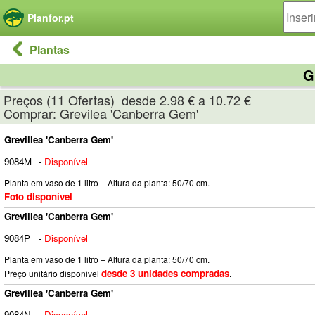
Painel de Gerenciamento de Cookies
Planfor.pt
Plantas
G
Preços (11 Ofertas) desde 2.98 € a 10.72 €
Comprar: Grevilea 'Canberra Gem'
Grevillea 'Canberra Gem'
9084M
-
Disponível
Planta em vaso de 1 litro – Altura da planta: 50/70 cm.
Foto disponível
Grevillea 'Canberra Gem'
9084P
-
Disponível
Planta em vaso de 1 litro – Altura da planta: 50/70 cm.
desde 3 unidades compradas
Preço unitário disponivel
.
Grevillea 'Canberra Gem'
9084N
-
Disponível