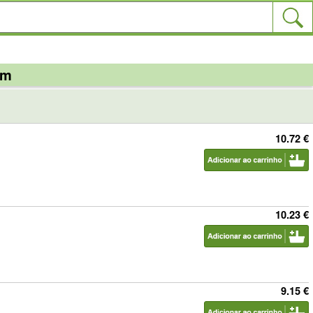
em
10.72 €
10.23 €
9.15 €