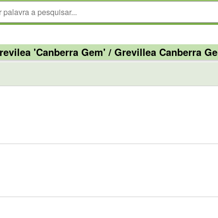
revilea 'Canberra Gem' / Grevillea Canberra G