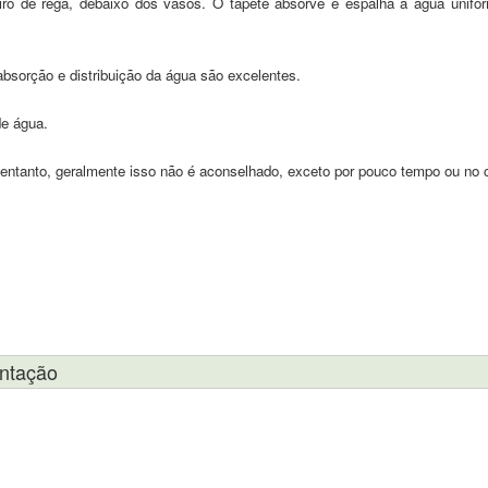
iro de rega, debaixo dos vasos. O tapete absorve e espalha a água unifor
sorção e distribuição da água são excelentes.
de água.
o entanto, geralmente isso não é aconselhado, exceto por pouco tempo ou no 
antação