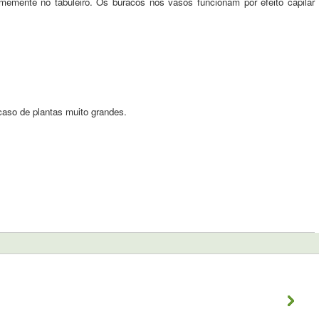
memente no tabuleiro. Os buracos nos vasos funcionam por efeito capilar
caso de plantas muito grandes.