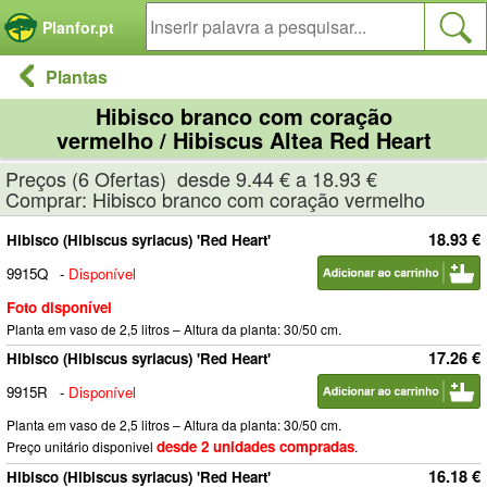
Painel de Gerenciamento de Cookies
Planfor.pt
Plantas
Hibisco branco com coração
vermelho / Hibiscus Altea Red Heart
Preços (6 Ofertas) desde 9.44 € a 18.93 €
Comprar: Hibisco branco com coração vermelho
18.93 €
Hibisco (Hibiscus syriacus) 'Red Heart'
9915Q
-
Disponível
Foto disponível
Planta em vaso de 2,5 litros – Altura da planta: 30/50 cm.
17.26 €
Hibisco (Hibiscus syriacus) 'Red Heart'
9915R
-
Disponível
Planta em vaso de 2,5 litros – Altura da planta: 30/50 cm.
desde 2 unidades compradas
Preço unitário disponivel
.
16.18 €
Hibisco (Hibiscus syriacus) 'Red Heart'