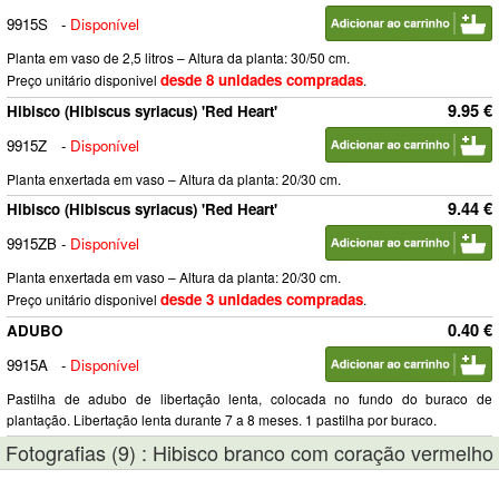
9915S
-
Disponível
Planta em vaso de 2,5 litros – Altura da planta: 30/50 cm.
desde 8 unidades compradas
Preço unitário disponivel
.
9.95 €
Hibisco (Hibiscus syriacus) 'Red Heart'
9915Z
-
Disponível
Planta enxertada em vaso – Altura da planta: 20/30 cm.
9.44 €
Hibisco (Hibiscus syriacus) 'Red Heart'
9915ZB
-
Disponível
Planta enxertada em vaso – Altura da planta: 20/30 cm.
desde 3 unidades compradas
Preço unitário disponivel
.
0.40 €
ADUBO
9915A
-
Disponível
Pastilha de adubo de libertação lenta, colocada no fundo do buraco de
plantação. Libertação lenta durante 7 a 8 meses. 1 pastilha por buraco.
Fotografias (9) : Hibisco branco com coração vermelho