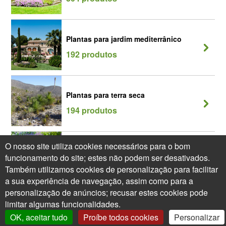
Plantas para jardim mediterrânico
192 produtos
Plantas para terra seca
194 produtos
O nosso site utiliza cookies necessários para o bom
Plantas vivazes Plantas perenes
funcionamento do site; estes não podem ser desativados.
239 produtos
Também utilizamos cookies de personalização para facilitar
a sua experiência de navegação, assim como para a
personalização de anúncios; recusar estes cookies pode
limitar algumas funcionalidades.
OK, aceitar tudo
Proíbe todos cookies
Personalizar