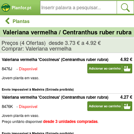
Painel de Gerenciamento de Cookies
Planfor.pt
Plantas
Valeriana vermelha / Centranthus ruber rubra
Preços (4 Ofertas) desde 3.73 € a 4.92 €
Comprar: Valeriana vermelha
4.92 €
Valeriana vermelha 'Coccineus' (Centranthus ruber rubra)
8476J
-
Disponível
Jovem planta em vaso.
Envio impossível à Madeira (Entrada proibida)
4.27 €
Valeriana vermelha 'Coccineus' (Centranthus ruber rubra)
8476K
-
Disponível
Jovem planta em vaso.
desde 3 unidades compradas
Preço unitário disponivel
.
Envio impossível à Madeira (Entrada proibida)