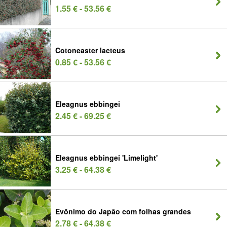
1.55 € - 53.56 €
Cotoneaster lacteus
0.85 € - 53.56 €
Eleagnus ebbingei
2.45 € - 69.25 €
Eleagnus ebbingei 'Limelight'
3.25 € - 64.38 €
Evônimo do Japão com folhas grandes
2.78 € - 64.38 €