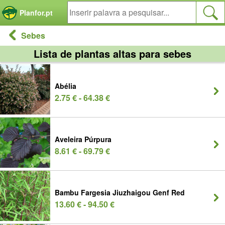
Painel de Gerenciamento de Cookies
Planfor.pt
Sebes
Lista de plantas altas para sebes
Abélia
2.75 € - 64.38 €
Aveleira Púrpura
8.61 € - 69.79 €
Bambu Fargesia Jiuzhaigou Genf Red
13.60 € - 94.50 €